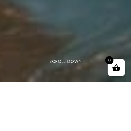
0
SCROLL DOWN
Vivez un week-end
romantique inoubliable
proche de Paris